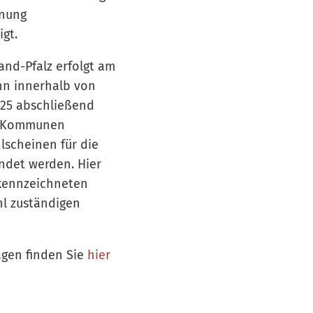
hnung
igt.
and-Pfalz erfolgt am
ann innerhalb von
025 abschließend
e Kommunen
hlscheinen für die
ndet werden. Hier
ekennzeichneten
hl zuständigen
agen finden Sie
hier