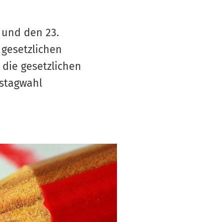
S
V
 und den 23.
 gesetzlichen
die gesetzlichen
estagwahl