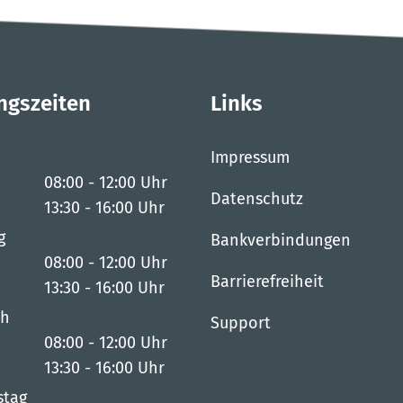
ngszeiten
Links
Impressum
08:00
-
12:00
Uhr
Datenschutz
Von 08:00 bis 12:00 Uhr
13:30
-
16:00
Uhr
Von 13:30 bis 16:00 Uhr
g
Bankverbindungen
08:00
-
12:00
Uhr
Barrierefreiheit
Von 08:00 bis 12:00 Uhr
13:30
-
16:00
Uhr
Von 13:30 bis 16:00 Uhr
ch
Support
08:00
-
12:00
Uhr
Von 08:00 bis 12:00 Uhr
13:30
-
16:00
Uhr
Von 13:30 bis 16:00 Uhr
stag