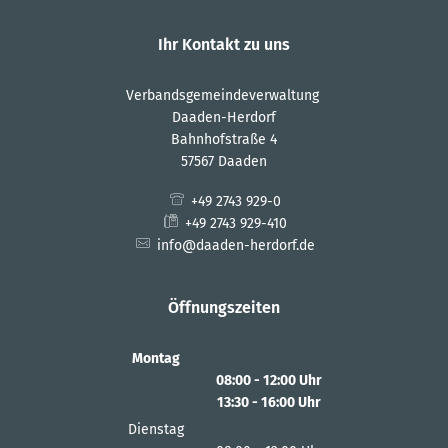
Ihr Kontakt zu uns
Verbandsgemeindeverwaltung
Daaden-Herdorf
Bahnhofstraße 4
57567 Daaden
+49 2743 929-0
+49 2743 929-410
info@daaden-herdorf.de
Öffnungszeiten
Montag
08:00
-
12:00
Uhr
13:30
-
16:00
Von 08:00 bis 12:00 Uhr
Uhr
Von 13:30 bis 16:00 Uhr
Dienstag