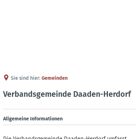
Kontakt
Anreise
Sie sind hier:
Gemeinden
Gemeinden
Verbandsgemeinde Daaden-Herdorf
Allgemeine Informationen
Die Verbandsgemeinde Daaden-Herdorf umfasst