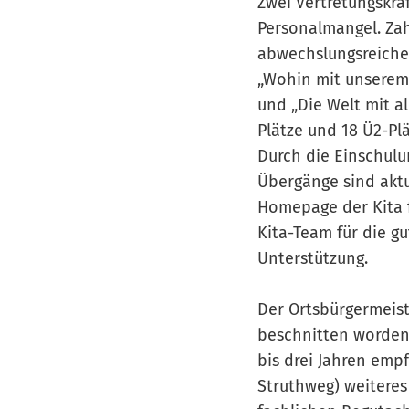
Zwei Vertretungskrä
Personalmangel. Zah
abwechslungsreiches
„Wohin mit unserem
und „Die Welt mit a
Plätze und 18 Ü2-Pl
Durch die Einschulu
Übergänge sind aktu
Homepage der Kita f
Kita-Team für die 
Unterstützung.
Der Ortsbürgermeist
beschnitten worden
bis drei Jahren emp
Struthweg) weiteres