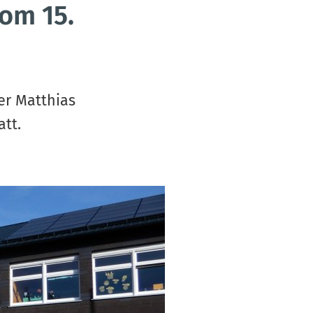
S
om 15.
V
er Matthias
att.