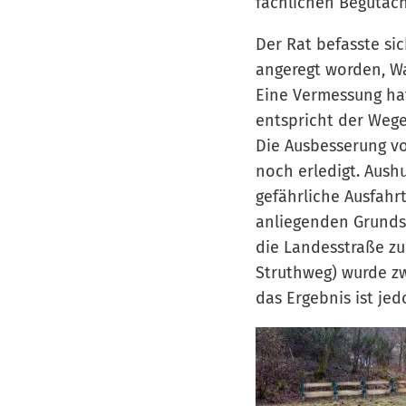
fachlichen Begutach
Der Rat befasste si
angeregt worden, Wa
Eine Vermessung hat
entspricht der Wegep
Die Ausbesserung v
noch erledigt. Aush
gefährliche Ausfah
anliegenden Grunds
die Landesstraße z
Struthweg) wurde z
das Ergebnis ist je