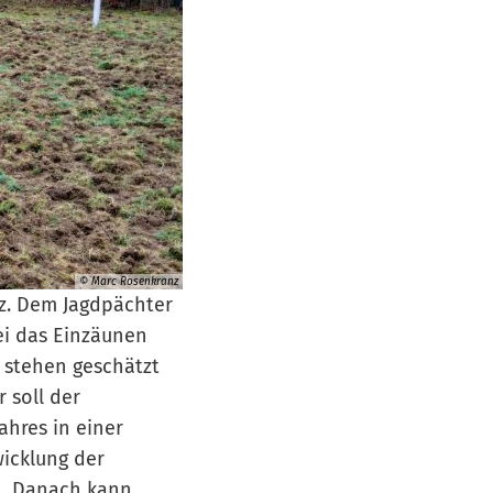
© Marc Rosenkranz
z. Dem Jagdpächter
ei das Einzäunen
 stehen geschätzt
 soll der
ahres in einer
wicklung der
n. Danach kann