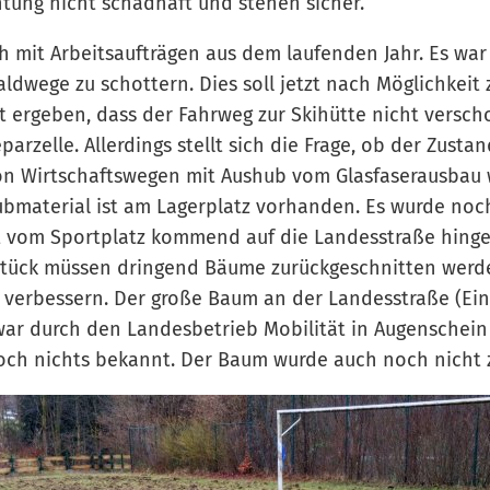
tung nicht schadhaft und stehen sicher.
ch mit Arbeitsaufträgen aus dem laufenden Jahr. Es wa
ldwege zu schottern. Dies soll jetzt nach Möglichkeit 
 ergeben, dass der Fahrweg zur Skihütte nicht versch
arzelle. Allerdings stellt sich die Frage, ob der Zustan
on Wirtschaftswegen mit Aushub vom Glasfaserausbau 
ubmaterial ist am Lagerplatz vorhanden. Es wurde noc
rt vom Sportplatz kommend auf die Landesstraße hing
tück müssen dringend Bäume zurückgeschnitten werde
u verbessern. Der große Baum an der Landesstraße (E
war durch den Landesbetrieb Mobilität in Augenschei
doch nichts bekannt. Der Baum wurde auch noch nicht 