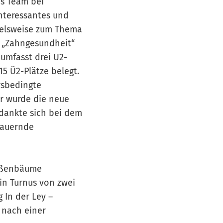
as Team bei
nteressantes und
pielsweise zum Thema
 „Zahngesundheit“
 umfasst drei U2-
5 Ü2-Plätze belegt.
rsbedingte
er wurde die neue
edankte sich bei dem
dauernde
raßenbäume
in Turnus von zwei
 In der Ley –
 nach einer