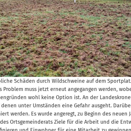
ebliche Schäden durch Wildschweine auf dem Sportplat
as Problem muss jetzt erneut angegangen werden, wob
tengründen wohl keine Option ist. An der Landeskrone
n denen unter Umständen eine Gefahr ausgeht. Darüber
miert werden. Es wurde angeregt, zu Beginn des neuen J
 des Ortsgemeinderats Ziele für die Arbeit und die Ent
finieren und Einwohner für eine Mitarbeit zu gewinne