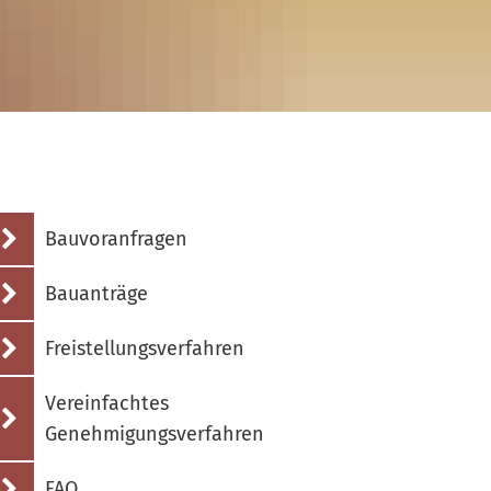
K
Bauvoranfragen
S
Bauanträge
G
Freistellungsverfahren
S
N
Vereinfachtes
Genehmigungsverfahren
FAQ