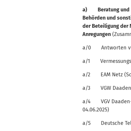
a) Beratung und Be
Behörden und sonsti
der Beteiligung de
Anregungen
(Zusamm
a/0 Antworten v
a/1 Vermessungs- 
a/2 EAM Netz (Sch
a/3 VGW Daaden 
a/4 VGV Daaden-Her
04.06.2025)
a/5 Deutsche Tele