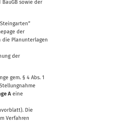
 1 BauGB sowie der
Steingarten“
omepage der
 die Planunterlagen
hung der
nge gem. § 4 Abs. 1
 Stellungnahme
age A
eine
vorblatt). Die
am Verfahren