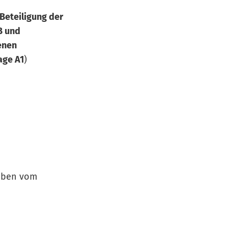
eteiligung der
B und
enen
age A1
)
iben vom