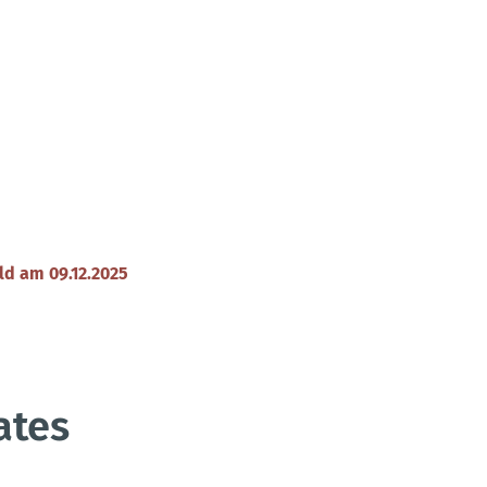
Menü
Kontakt
Anreise
A
M
ld am 09.12.2025
Ö
P
ates