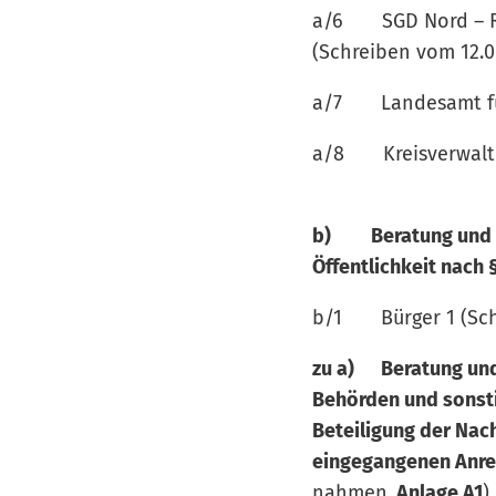
a/6 SGD Nord – Reg
(Schreiben vom 12.0
a/7 Landesamt fü
a/8 Kreisverwaltu
b) Beratung und Be
Öffentlichkeit nach
b/1 Bürger 1 (Sch
zu a) Beratung und
Behörden und sonsti
Beteiligung der Na
eingegangenen Anr
nahmen,
Anlage A1
)