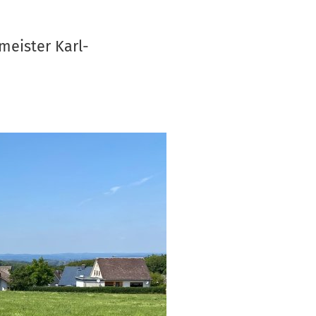
S
V
meister Karl-