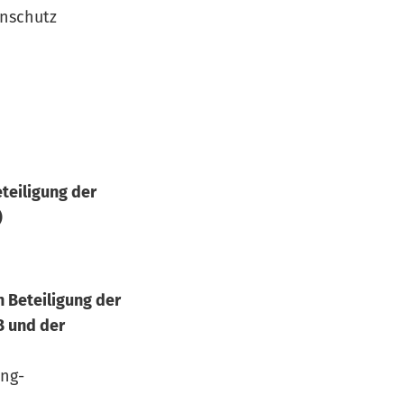
enschutz
25)
teiligung der
)
 Beteiligung der
B und der
ung-