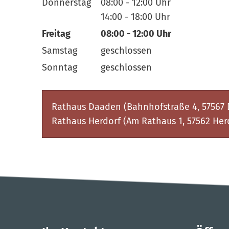
Von 13:30 bis 16:00 Uhr
Donnerstag
08:00
-
12:00
Uhr
Von 08:00 bis 12:00 Uhr
14:00
-
18:00
Uhr
Von 14:00 bis 18:00 Uhr
Freitag
08:00
-
12:00
Uhr
Von 08:00 bis 12:00 Uhr
Samstag
geschlossen
Sonntag
geschlossen
Rathaus Daaden (Bahnhofstraße 4, 57567
Rathaus Herdorf (Am Rathaus 1, 57562 Her