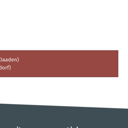
 Daaden)
dorf)