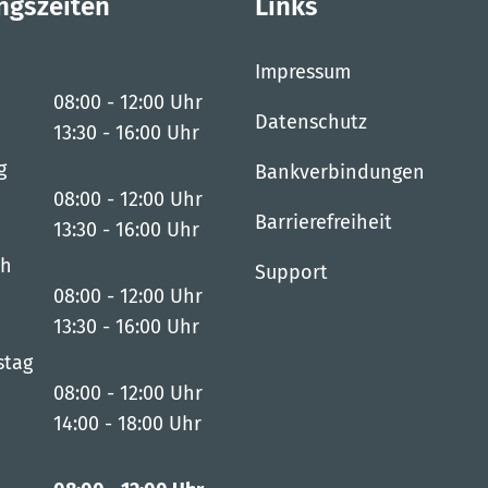
ngszeiten
Links
Impressum
08:00
-
12:00
Uhr
Datenschutz
Von 08:00 bis 12:00 Uhr
13:30
-
16:00
Uhr
Von 13:30 bis 16:00 Uhr
g
Bankverbindungen
08:00
-
12:00
Uhr
Barrierefreiheit
Von 08:00 bis 12:00 Uhr
13:30
-
16:00
Uhr
Von 13:30 bis 16:00 Uhr
ch
Support
08:00
-
12:00
Uhr
Von 08:00 bis 12:00 Uhr
13:30
-
16:00
Uhr
Von 13:30 bis 16:00 Uhr
stag
08:00
-
12:00
Uhr
Von 08:00 bis 12:00 Uhr
14:00
-
18:00
Uhr
Von 14:00 bis 18:00 Uhr