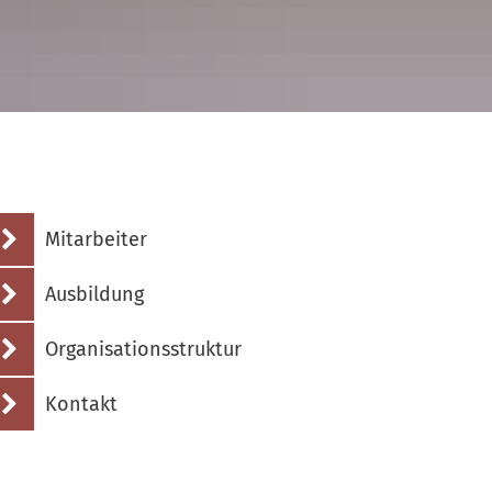
B
K
S
G
S
Mitarbeiter
N
Ausbildung
Organisationsstruktur
Kontakt