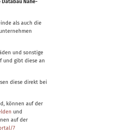
ie Databau Nahe-
inde als auch die
nsunternehmen
äden und sonstige
 und gibt diese an
en diese direkt bei
d, können auf der
elden
und
nen auf der
ortal/7