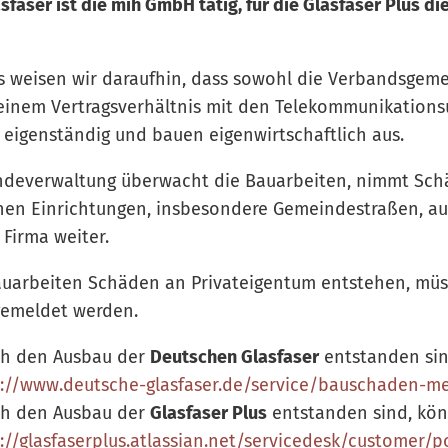
sfaser ist die mih GmbH tätig, für die Glasfaser Plus d
s weisen wir daraufhin, dass sowohl die Verbandsgeme
einem Vertragsverhältnis mit den Telekommunikatio
 eigenständig und bauen eigenwirtschaftlich aus.
deverwaltung überwacht die Bauarbeiten, nimmt Sch
hen Einrichtungen, insbesondere Gemeindestraßen, auf
 Firma weiter.
auarbeiten Schäden an Privateigentum entstehen, müss
emeldet werden.
ch den Ausbau der
Deutschen Glasfaser
entstanden sin
s://www.deutsche-glasfaser.de/service/bauschaden-m
ch den Ausbau der
Glasfaser Plus
entstanden sind, kön
://glasfaserplus.atlassian.net/servicedesk/customer/p