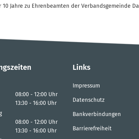
für 10 Jahre zu Ehrenbeamten der Verbandsgemeinde D
ngszeiten
Links
Impressum
08:00
-
12:00
Uhr
Datenschutz
Von 08:00 bis 12:00 Uhr
13:30
-
16:00
Uhr
Von 13:30 bis 16:00 Uhr
g
Bankverbindungen
08:00
-
12:00
Uhr
Barrierefreiheit
Von 08:00 bis 12:00 Uhr
13:30
-
16:00
Uhr