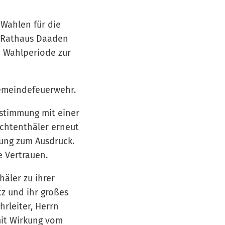
 Wahlen für die
m Rathaus Daaden
e Wahlperiode zur
gemeindefeuerwehr.
bstimmung mit einer
ichtenthäler erneut
tung zum Ausdruck.
 Vertrauen.
äler zu ihrer
tz und ihr großes
rleiter, Herrn
mit Wirkung vom