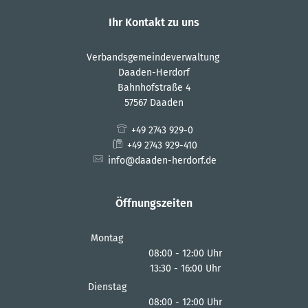
Ihr Kontakt zu uns
Verbandsgemeindeverwaltung
Daaden-Herdorf
Bahnhofstraße 4
57567 Daaden
+49 2743 929-0
+49 2743 929-410
info@daaden-herdorf.de
Öffnungszeiten
Montag
08:00
-
12:00
Uhr
13:30
-
16:00
Von 08:00 bis 12:00 Uhr
Uhr
Von 13:30 bis 16:00 Uhr
Dienstag
08:00
-
12:00
Uhr