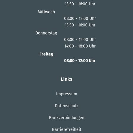
13:30
-
16:00
Von 08:00 bis 12:00 Uhr
Uhr
Von 13:30 bis 16:00 Uhr
Mittwoch
08:00
-
12:00
Uhr
13:30
-
16:00
Von 08:00 bis 12:00 Uhr
Uhr
Von 13:30 bis 16:00 Uhr
Donnerstag
08:00
-
12:00
Uhr
14:00
-
18:00
Von 08:00 bis 12:00 Uhr
Uhr
Von 14:00 bis 18:00 Uhr
Freitag
08:00
-
12:00
Uhr
Von 08:00 bis 12:00 Uhr
Links
Impressum
Datenschutz
Bankverbindungen
Barrierefreiheit