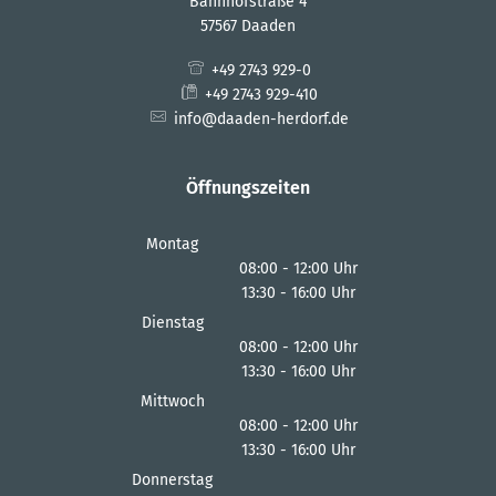
Bahnhofstraße 4
57567 Daaden
+49 2743 929-0
+49 2743 929-410
info@daaden-herdorf.de
Öffnungszeiten
Montag
08:00
-
12:00
Uhr
13:30
-
16:00
Von 08:00 bis 12:00 Uhr
Uhr
Von 13:30 bis 16:00 Uhr
Dienstag
08:00
-
12:00
Uhr
13:30
-
16:00
Von 08:00 bis 12:00 Uhr
Uhr
Von 13:30 bis 16:00 Uhr
Mittwoch
08:00
-
12:00
Uhr
13:30
-
16:00
Von 08:00 bis 12:00 Uhr
Uhr
Von 13:30 bis 16:00 Uhr
Donnerstag