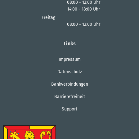
08:00
-
12:00
Uhr
14:00
-
18:00
Von 08:00 bis 12:00 Uhr
Uhr
Von 14:00 bis 18:00 Uhr
Freitag
08:00
-
12:00
Uhr
Von 08:00 bis 12:00 Uhr
Links
Impressum
Datenschutz
Bankverbindungen
Barrierefreiheit
Support