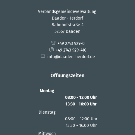
Verbandsgemeindeverwaltung
Daaden-Herdorf
Bahnhofstraße 4
57567 Daaden
+49 2743 929-0
+49 2743 929-410
info@daaden-herdorf.de
Öffnungszeiten
Montag
08:00
-
12:00
Uhr
13:30
-
16:00
Von 08:00 bis 12:00 Uhr
Uhr
Von 13:30 bis 16:00 Uhr
Dienstag
08:00
-
12:00
Uhr
13:30
-
16:00
Von 08:00 bis 12:00 Uhr
Uhr
Von 13:30 bis 16:00 Uhr
Mittwoch