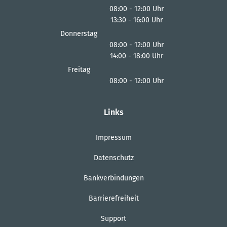
08:00
-
12:00
Uhr
13:30
-
16:00
Von 08:00 bis 12:00 Uhr
Uhr
Von 13:30 bis 16:00 Uhr
Donnerstag
08:00
-
12:00
Uhr
14:00
-
18:00
Von 08:00 bis 12:00 Uhr
Uhr
Von 14:00 bis 18:00 Uhr
Freitag
08:00
-
12:00
Uhr
Von 08:00 bis 12:00 Uhr
Links
Impressum
Datenschutz
Bankverbindungen
Barrierefreiheit
Support