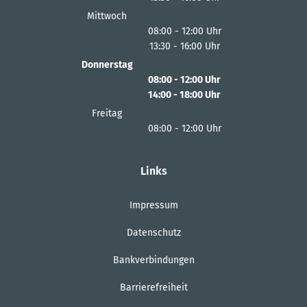
Von 13:30 bis 16:00 Uhr
Mittwoch
08:00
-
12:00
Uhr
13:30
-
16:00
Von 08:00 bis 12:00 Uhr
Uhr
Von 13:30 bis 16:00 Uhr
Donnerstag
08:00
-
12:00
Uhr
14:00
-
18:00
Von 08:00 bis 12:00 Uhr
Uhr
Von 14:00 bis 18:00 Uhr
Freitag
08:00
-
12:00
Uhr
Von 08:00 bis 12:00 Uhr
Links
Impressum
Datenschutz
Bankverbindungen
Barrierefreiheit