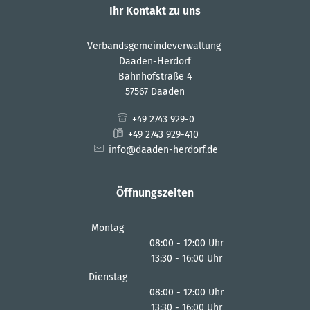
Ihr Kontakt zu uns
Verbandsgemeindeverwaltung
Daaden-Herdorf
Bahnhofstraße 4
57567 Daaden
+49 2743 929-0
+49 2743 929-410
info@daaden-herdorf.de
Öffnungszeiten
Montag
08:00
-
12:00
Uhr
13:30
-
16:00
Von 08:00 bis 12:00 Uhr
Uhr
Von 13:30 bis 16:00 Uhr
Dienstag
08:00
-
12:00
Uhr
13:30
-
16:00
Von 08:00 bis 12:00 Uhr
Uhr