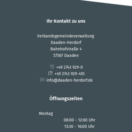
Ihr Kontakt zu uns
Verbandsgemeindeverwaltung
Daaden-Herdorf
Bahnhofstraße 4
57567 Daaden
+49 2743 929-0
+49 2743 929-410
info@daaden-herdorf.de
Öffnungszeiten
Montag
08:00
-
12:00
Uhr
13:30
-
16:00
Von 08:00 bis 12:00 Uhr
Uhr