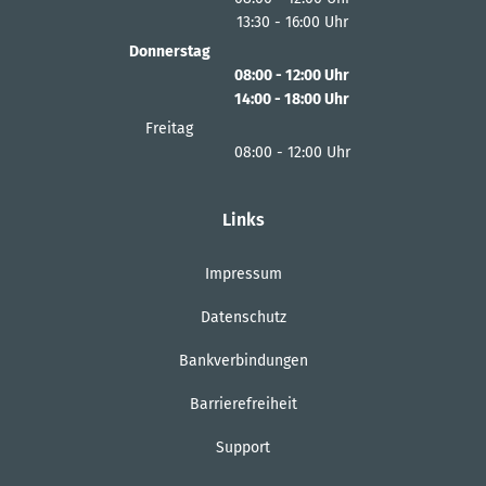
13:30
-
16:00
Von 08:00 bis 12:00 Uhr
Uhr
Von 13:30 bis 16:00 Uhr
Donnerstag
08:00
-
12:00
Uhr
14:00
-
18:00
Von 08:00 bis 12:00 Uhr
Uhr
Von 14:00 bis 18:00 Uhr
Freitag
08:00
-
12:00
Uhr
Von 08:00 bis 12:00 Uhr
Links
Impressum
Datenschutz
Bankverbindungen
Barrierefreiheit
Support