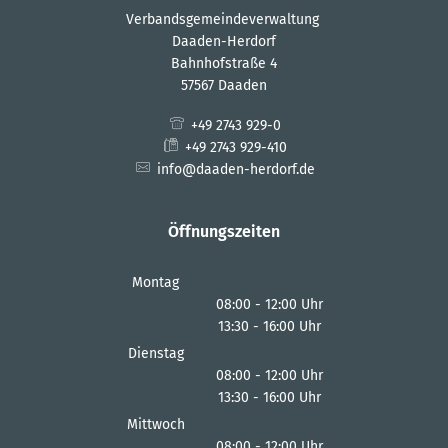
Verbandsgemeindeverwaltung
Daaden-Herdorf
Bahnhofstraße 4
57567 Daaden
+49 2743 929-0
+49 2743 929-410
info@daaden-herdorf.de
Öffnungszeiten
Montag
08:00
-
12:00
Uhr
13:30
-
16:00
Von 08:00 bis 12:00 Uhr
Uhr
Von 13:30 bis 16:00 Uhr
Dienstag
08:00
-
12:00
Uhr
13:30
-
16:00
Von 08:00 bis 12:00 Uhr
Uhr
Von 13:30 bis 16:00 Uhr
Mittwoch
08:00
-
12:00
Uhr