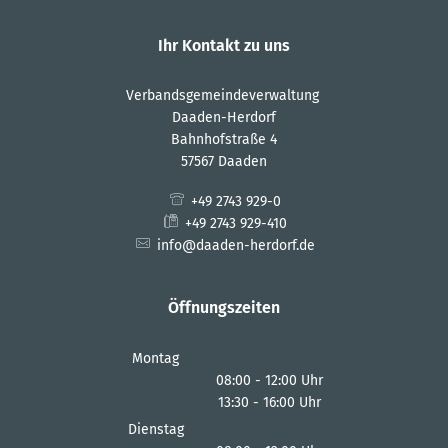
Ihr Kontakt zu uns
Verbandsgemeindeverwaltung
Daaden-Herdorf
Bahnhofstraße 4
57567 Daaden
+49 2743 929-0
+49 2743 929-410
info@daaden-herdorf.de
Öffnungszeiten
Montag
08:00
-
12:00
Uhr
13:30
-
16:00
Von 08:00 bis 12:00 Uhr
Uhr
Von 13:30 bis 16:00 Uhr
Dienstag