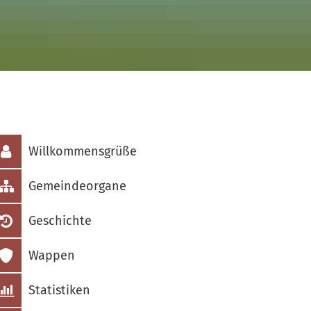
N
S
W
V
Willkommensgrüße
Gemeindeorgane
Geschichte
Wappen
Statistiken