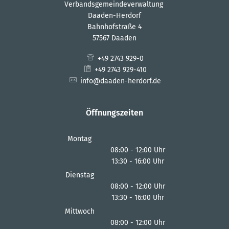
Verbandsgemeindeverwaltung
Daaden-Herdorf
Bahnhofstraße 4
57567 Daaden
+49 2743 929-0
+49 2743 929-410
info@daaden-herdorf.de
Öffnungszeiten
Montag
08:00
-
12:00
Uhr
13:30
-
16:00
Von 08:00 bis 12:00 Uhr
Uhr
Von 13:30 bis 16:00 Uhr
Dienstag
08:00
-
12:00
Uhr
13:30
-
16:00
Von 08:00 bis 12:00 Uhr
Uhr
Von 13:30 bis 16:00 Uhr
Mittwoch
08:00
-
12:00
Uhr