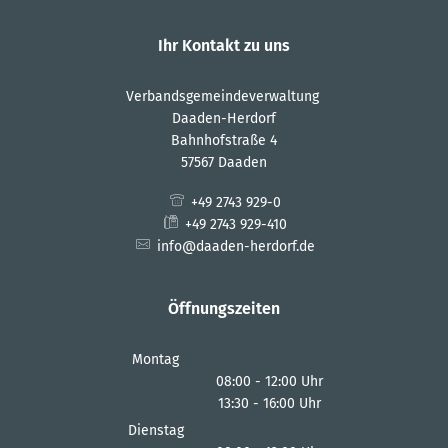
Ihr Kontakt zu uns
Verbandsgemeindeverwaltung
Daaden-Herdorf
Bahnhofstraße 4
57567 Daaden
+49 2743 929-0
+49 2743 929-410
info@daaden-herdorf.de
Öffnungszeiten
Montag
08:00
-
12:00
Uhr
13:30
-
16:00
Von 08:00 bis 12:00 Uhr
Uhr
Von 13:30 bis 16:00 Uhr
Dienstag