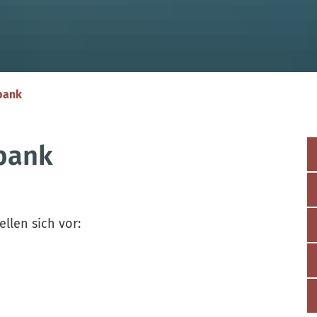
bank
bank
llen sich vor: