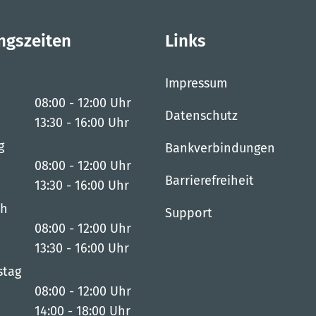
ngszeiten
Links
Impressum
08:00
-
12:00
Uhr
Datenschutz
Von 08:00 bis 12:00 Uhr
13:30
-
16:00
Uhr
Von 13:30 bis 16:00 Uhr
g
Bankverbindungen
08:00
-
12:00
Uhr
Barrierefreiheit
Von 08:00 bis 12:00 Uhr
13:30
-
16:00
Uhr
Von 13:30 bis 16:00 Uhr
ch
Support
08:00
-
12:00
Uhr
Von 08:00 bis 12:00 Uhr
13:30
-
16:00
Uhr
Von 13:30 bis 16:00 Uhr
stag
08:00
-
12:00
Uhr
Von 08:00 bis 12:00 Uhr
14:00
-
18:00
Uhr