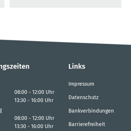
ngszeiten
Links
Impressum
08:00
-
12:00
Uhr
Datenschutz
Von 08:00 bis 12:00 Uhr
13:30
-
16:00
Uhr
Von 13:30 bis 16:00 Uhr
g
Bankverbindungen
08:00
-
12:00
Uhr
Barrierefreiheit
Von 08:00 bis 12:00 Uhr
13:30
-
16:00
Uhr