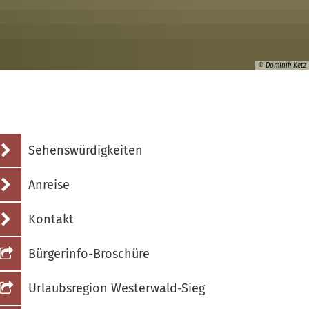
B
R
© Dominik Ketz
V
Sehenswürdigkeiten
Anreise
Kontakt
Bürgerinfo-Broschüre
Urlaubsregion Westerwald-Sieg