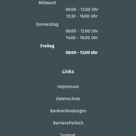
Von 13:30 bis 16:00 Uhr
Mittwoch
08:00
-
12:00
Uhr
13:30
-
16:00
Von 08:00 bis 12:00 Uhr
Uhr
Von 13:30 bis 16:00 Uhr
Donnerstag
08:00
-
12:00
Uhr
14:00
-
18:00
Von 08:00 bis 12:00 Uhr
Uhr
Von 14:00 bis 18:00 Uhr
Freitag
08:00
-
12:00
Uhr
Von 08:00 bis 12:00 Uhr
Links
Impressum
Datenschutz
Bankverbindungen
Barrierefreiheit
Support