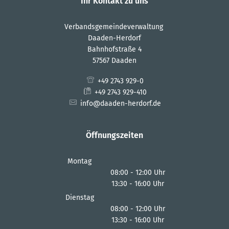
Ihr Kontakt zu uns
Verbandsgemeindeverwaltung
Daaden-Herdorf
Bahnhofstraße 4
57567 Daaden
+49 2743 929-0
+49 2743 929-410
info@daaden-herdorf.de
Öffnungszeiten
Montag
08:00
-
12:00
Uhr
13:30
-
16:00
Von 08:00 bis 12:00 Uhr
Uhr
Von 13:30 bis 16:00 Uhr
Dienstag
08:00
-
12:00
Uhr
13:30
-
16:00
Von 08:00 bis 12:00 Uhr
Uhr