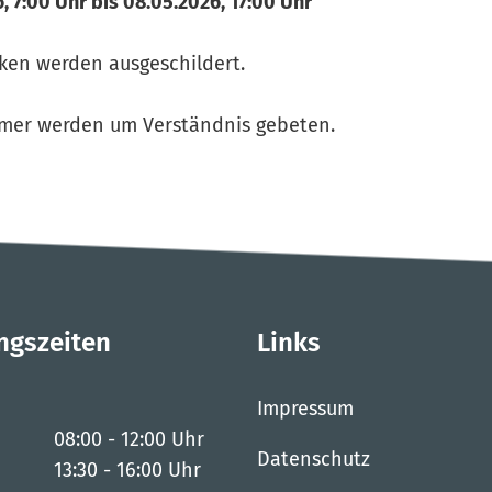
, 7:00 Uhr bis 08.05.2026, 17:00 Uhr
ken werden ausgeschildert.
hmer werden um Verständnis gebeten.
ngszeiten
Links
Impressum
08:00
-
12:00
Uhr
Datenschutz
Von 08:00 bis 12:00 Uhr
13:30
-
16:00
Uhr