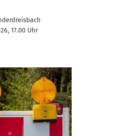
S
V
ederdreisbach
26, 17.00 Uhr