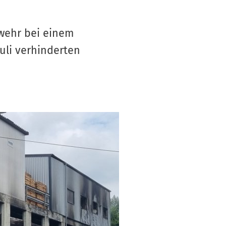
S
V
wehr bei einem
uli verhinderten