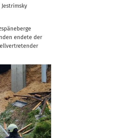
 Jestrimsky
zspäneberge
unden endete der
tellvertretender