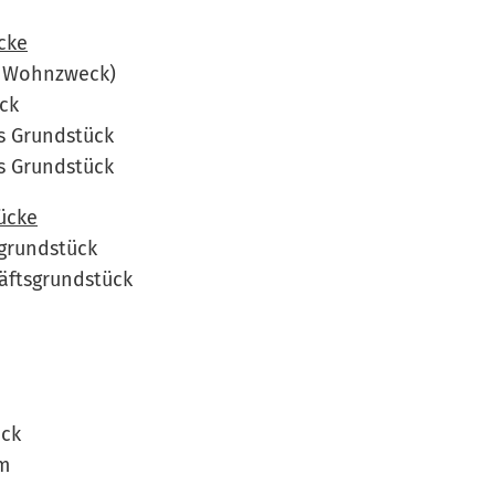
cke
in Wohnzweck)
ck
s Grundstück
s Grundstück
ücke
grundstück
äftsgrundstück
ück
m