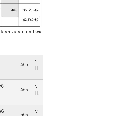
fferenzieren und wie
v.
465
H.
wG
v.
465
H.
wG
v.
605