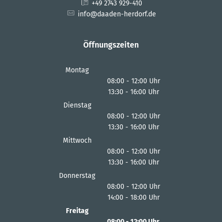
+49 2743 929-410
info@daaden-herdorf.de
Öffnungszeiten
Montag
08:00
-
12:00
Uhr
13:30
-
16:00
Von 08:00 bis 12:00 Uhr
Uhr
Von 13:30 bis 16:00 Uhr
Dienstag
08:00
-
12:00
Uhr
13:30
-
16:00
Von 08:00 bis 12:00 Uhr
Uhr
Von 13:30 bis 16:00 Uhr
Mittwoch
08:00
-
12:00
Uhr
13:30
-
16:00
Von 08:00 bis 12:00 Uhr
Uhr
Von 13:30 bis 16:00 Uhr
Donnerstag
08:00
-
12:00
Uhr
14:00
-
18:00
Von 08:00 bis 12:00 Uhr
Uhr
Von 14:00 bis 18:00 Uhr
Freitag
08:00
-
12:00
Uhr