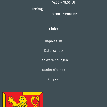
14:00
-
18:00
Von 08:00 bis 12:00 Uhr
Uhr
Von 14:00 bis 18:00 Uhr
Freitag
08:00
-
12:00
Uhr
Von 08:00 bis 12:00 Uhr
Links
Impressum
Datenschutz
Bankverbindungen
Barrierefreiheit
Support