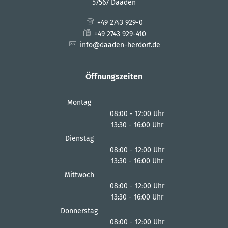
57567 Daaden
+49 2743 929-0
+49 2743 929-410
info@daaden-herdorf.de
Öffnungszeiten
Montag
08:00
-
12:00
Uhr
13:30
-
16:00
Von 08:00 bis 12:00 Uhr
Uhr
Von 13:30 bis 16:00 Uhr
Dienstag
08:00
-
12:00
Uhr
13:30
-
16:00
Von 08:00 bis 12:00 Uhr
Uhr
Von 13:30 bis 16:00 Uhr
Mittwoch
08:00
-
12:00
Uhr
13:30
-
16:00
Von 08:00 bis 12:00 Uhr
Uhr
Von 13:30 bis 16:00 Uhr
Donnerstag
08:00
-
12:00
Uhr