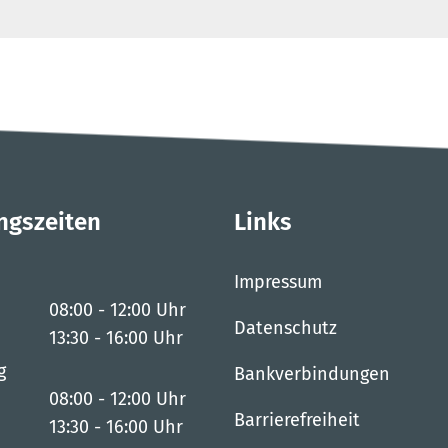
ngszeiten
Links
Impressum
08:00
-
12:00
Uhr
Datenschutz
Von 08:00 bis 12:00 Uhr
13:30
-
16:00
Uhr
Von 13:30 bis 16:00 Uhr
g
Bankverbindungen
08:00
-
12:00
Uhr
Barrierefreiheit
Von 08:00 bis 12:00 Uhr
13:30
-
16:00
Uhr