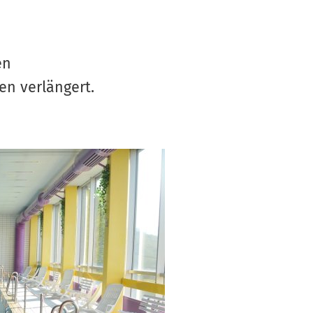
S
V
en
en verlängert.