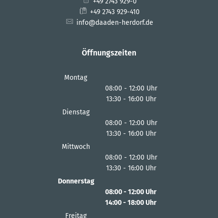
+49 2743 929-0
+49 2743 929-410
info@daaden-herdorf.de
Öffnungszeiten
Montag
08:00
-
12:00
Uhr
13:30
-
16:00
Von 08:00 bis 12:00 Uhr
Uhr
Von 13:30 bis 16:00 Uhr
Dienstag
08:00
-
12:00
Uhr
13:30
-
16:00
Von 08:00 bis 12:00 Uhr
Uhr
Von 13:30 bis 16:00 Uhr
Mittwoch
08:00
-
12:00
Uhr
13:30
-
16:00
Von 08:00 bis 12:00 Uhr
Uhr
Von 13:30 bis 16:00 Uhr
Donnerstag
08:00
-
12:00
Uhr
14:00
-
18:00
Von 08:00 bis 12:00 Uhr
Uhr
Von 14:00 bis 18:00 Uhr
Freitag