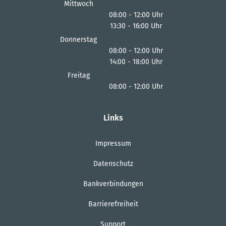
Von 13:30 bis 16:00 Uhr
Mittwoch
08:00
-
12:00
Uhr
13:30
-
16:00
Von 08:00 bis 12:00 Uhr
Uhr
Von 13:30 bis 16:00 Uhr
Donnerstag
08:00
-
12:00
Uhr
14:00
-
18:00
Von 08:00 bis 12:00 Uhr
Uhr
Von 14:00 bis 18:00 Uhr
Freitag
08:00
-
12:00
Uhr
Von 08:00 bis 12:00 Uhr
Links
Impressum
Datenschutz
Bankverbindungen
Barrierefreiheit
Support