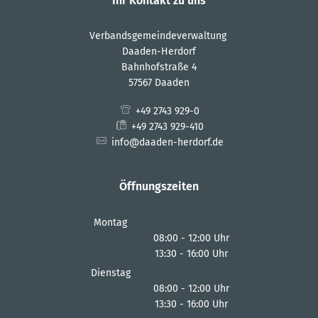
Ihr Kontakt zu uns
Verbandsgemeindeverwaltung
Daaden-Herdorf
Bahnhofstraße 4
57567 Daaden
+49 2743 929-0
+49 2743 929-410
info@daaden-herdorf.de
Öffnungszeiten
Montag
08:00
-
12:00
Uhr
13:30
-
16:00
Von 08:00 bis 12:00 Uhr
Uhr
Von 13:30 bis 16:00 Uhr
Dienstag
08:00
-
12:00
Uhr
13:30
-
16:00
Von 08:00 bis 12:00 Uhr
Uhr