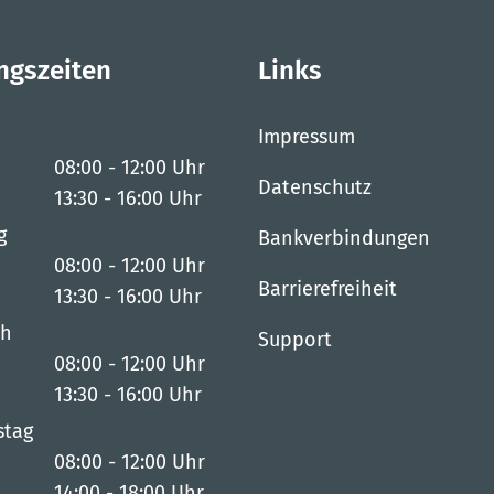
ngszeiten
Links
Impressum
08:00
-
12:00
Uhr
Datenschutz
Von 08:00 bis 12:00 Uhr
13:30
-
16:00
Uhr
Von 13:30 bis 16:00 Uhr
g
Bankverbindungen
08:00
-
12:00
Uhr
Barrierefreiheit
Von 08:00 bis 12:00 Uhr
13:30
-
16:00
Uhr
Von 13:30 bis 16:00 Uhr
ch
Support
08:00
-
12:00
Uhr
Von 08:00 bis 12:00 Uhr
13:30
-
16:00
Uhr
Von 13:30 bis 16:00 Uhr
stag
08:00
-
12:00
Uhr
Von 08:00 bis 12:00 Uhr
14:00
-
18:00
Uhr