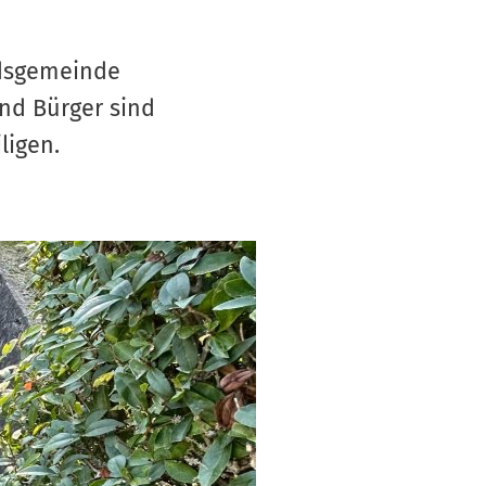
S
V
ndsgemeinde
nd Bürger sind
ligen.