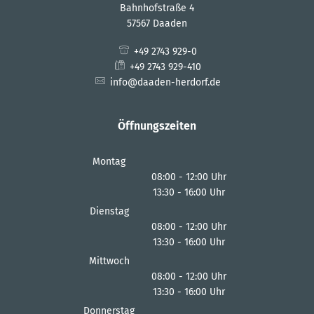
Bahnhofstraße 4
57567 Daaden
+49 2743 929-0
+49 2743 929-410
info@daaden-herdorf.de
Öffnungszeiten
Montag
08:00
-
12:00
Uhr
13:30
-
16:00
Von 08:00 bis 12:00 Uhr
Uhr
Von 13:30 bis 16:00 Uhr
Dienstag
08:00
-
12:00
Uhr
13:30
-
16:00
Von 08:00 bis 12:00 Uhr
Uhr
Von 13:30 bis 16:00 Uhr
Mittwoch
08:00
-
12:00
Uhr
13:30
-
16:00
Von 08:00 bis 12:00 Uhr
Uhr
Von 13:30 bis 16:00 Uhr
Donnerstag