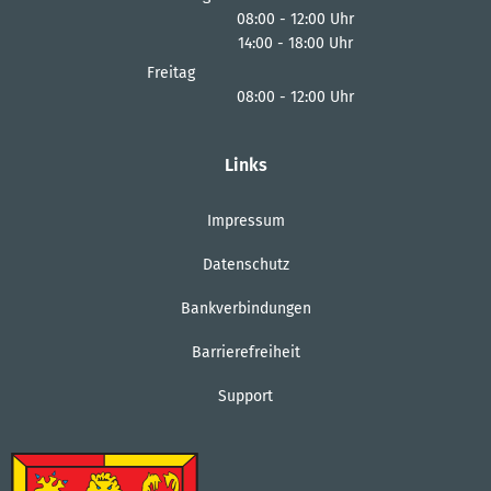
08:00
-
12:00
Uhr
14:00
-
18:00
Von 08:00 bis 12:00 Uhr
Uhr
Von 14:00 bis 18:00 Uhr
Freitag
08:00
-
12:00
Uhr
Von 08:00 bis 12:00 Uhr
Links
Impressum
Datenschutz
Bankverbindungen
Barrierefreiheit
Support