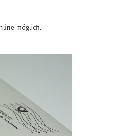
S
V
nline möglich.