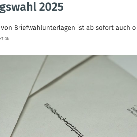
gswahl 2025
von Briefwahlunterlagen ist ab sofort auch o
KTION