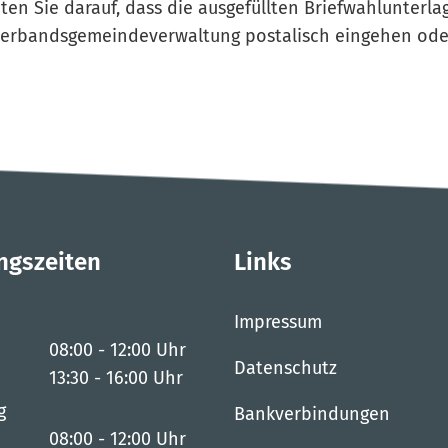
hten Sie darauf, dass die ausgefüllten Briefwahlunterl
r Verbandsgemeindeverwaltung postalisch eingehen ode
ngszeiten
Links
Impressum
08:00
-
12:00
Uhr
Datenschutz
Von 08:00 bis 12:00 Uhr
13:30
-
16:00
Uhr
Von 13:30 bis 16:00 Uhr
g
Bankverbindungen
08:00
-
12:00
Uhr