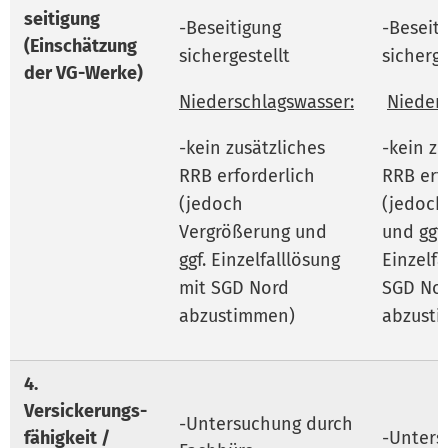
seitigung
-Beseitigung
-Beseit
(Einschätzung
sichergestellt
sicherge
der VG-Werke)
Niederschlagswasser:
Nieder
-kein zusätzliches
-kein zu
RRB erforderlich
RRB erf
(jedoch
(jedoch
Vergrößerung und
und ggf.
ggf. Einzelfalllösung
Einzelfa
mit SGD Nord
SGD No
abzustimmen)
abzust
4.
Versickerungs-
-Untersuchung durch
fähigkeit /
-Unters