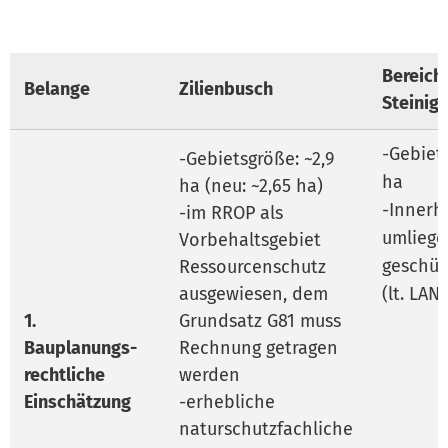
Bereich
Belange
Zilienbusch
Steinig
-Gebiets
-Gebietsgröße: ~2,9
ha
ha (neu: ~2,65 ha)
-Innerh
-im RROP als
umliege
Vorbehaltsgebiet
geschüt
Ressourcenschutz
ausgewiesen, dem
(lt. LANI
1.
Grundsatz G81 muss
Bauplanungs-
Rechnung getragen
rechtliche
werden
Einschätzung
-erhebliche
naturschutzfachliche