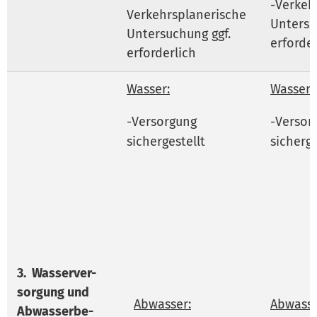
-Verkeh
Verkehrsplanerische
Untersu
Untersuchung ggf.
erforder
erforderlich
Wasser:
Wasser:
-Versorgung
-Versor
sichergestellt
sicherge
3.
Wasserver-
sorgung und
Abwasser:
Abwasse
Abwasserbe-