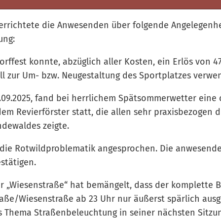
terrichtete die Anwesenden über folgende Angelegenh
ung:
rffest konnte, abzüglich aller Kosten, ein Erlös von 4
ll zur Um- bzw. Neugestaltung des Sportplatzes verwe
09.2025, fand bei herrlichem Spätsommerwetter eine c
m Revierförster statt, die allen sehr praxisbezogen 
ndewaldes zeigte.
 die Rotwildproblematik angesprochen. Die anwesend
stätigen.
r „Wiesenstraße“ hat bemängelt, dass der komplette B
ße/Wiesenstraße ab 23 Uhr nur äußerst spärlich ausge
s Thema Straßenbeleuchtung in seiner nächsten Sitzun