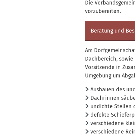
Die Verbandsgemein
vorzubereiten.
Beratung und Bes
Am Dorfgemeinschaf
Dachbereich, sowie 
Vorsitzende in Zus
Umgebung um Abgabe
Ausbauen des und
Dachrinnen säub
undichte Stellen 
defekte Schiefer
verschiedene kle
verschiedene Rei