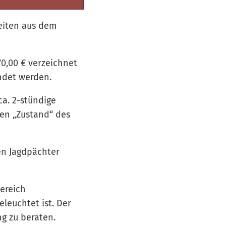
eiten aus dem
70,00 € verzeichnet
ndet werden.
a. 2-stündige
den „Zustand“ des
en Jagdpächter
ereich
leuchtet ist. Der
g zu beraten.