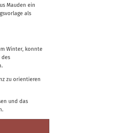
aus Mauden ein
gsvorlage als
em Winter, konnte
 des
n.
nz zu orientieren
sen und das
n.