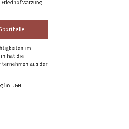
 Friedhofssatzung
Sporthalle
htigkeiten im
in hat die
unternehmen aus der
ng im DGH
n