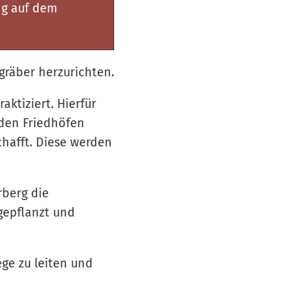
ng auf dem
gräber herzurichten.
ktiziert. Hierfür
den Friedhöfen
hafft. Diese werden
rberg die
gepflanzt und
ege zu leiten und