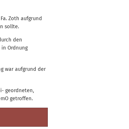
 Fa. Zoth aufgrund
 sollte.
 durch den
r in Ordnung
ng war aufgrund der
i- geordneten,
emO getroffen.