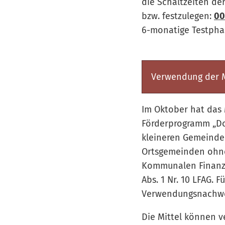
die Schaltzeiten d
bzw. festzulegen:
00
6-monatige Testpha
Verwendung der M
Im Oktober hat das 
Förderprogramm „Do
kleineren Gemeinden
Ortsgemeinden ohne
Kommunalen Finanza
Abs. 1 Nr. 10 LFAG. 
Verwendungsnachwei
Die Mittel können v