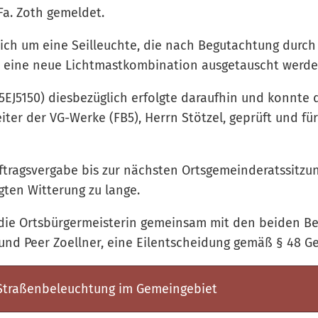
Fa. Zoth gemeldet.
sich um eine Seilleuchte, die nach Begutachtung durch
 eine neue Lichtmastkombination ausgetauscht werden
25EJ5150) diesbezüglich erfolgte daraufhin und konnte
iter der VG-Werke (FB5), Herrn Stötzel, geprüft und fü
ftragsvergabe bis zur nächsten Ortsgemeinderatssitzu
gten Witterung zu lange.
die Ortsbürgermeisterin gemeinsam mit den beiden Be
 und Peer Zoellner, eine Eilentscheidung gemäß § 48 G
 Straßenbeleuchtung im Gemeingebiet