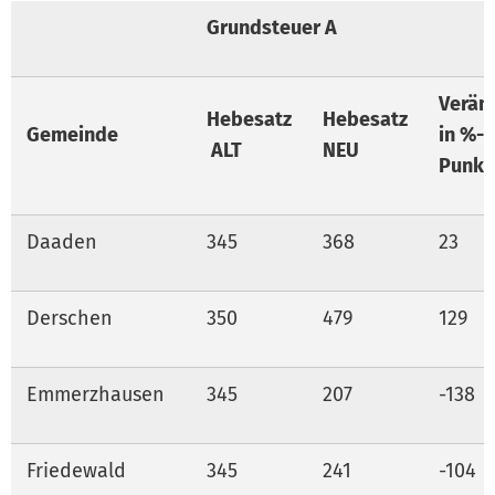
Grundsteuer A
Verän
Hebesatz
Hebesatz
Gemeinde
in %-
ALT
NEU
Punkt
Daaden
345
368
23
Derschen
350
479
129
Emmerzhausen
345
207
-138
Friedewald
345
241
-104