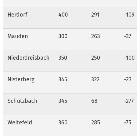
Herdorf
400
291
-109
Mauden
300
263
-37
Niederdreisbach
350
250
-100
Nisterberg
345
322
-23
Schutzbach
345
68
-277
Weitefeld
360
285
-75