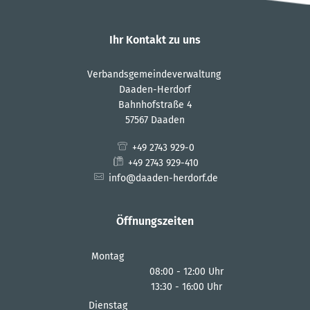
Ihr Kontakt zu uns
Verbandsgemeindeverwaltung
Daaden-Herdorf
Bahnhofstraße 4
57567 Daaden
+49 2743 929-0
+49 2743 929-410
info@daaden-herdorf.de
Öffnungszeiten
Montag
08:00
-
12:00
Uhr
13:30
-
16:00
Von 08:00 bis 12:00 Uhr
Uhr
Von 13:30 bis 16:00 Uhr
Dienstag