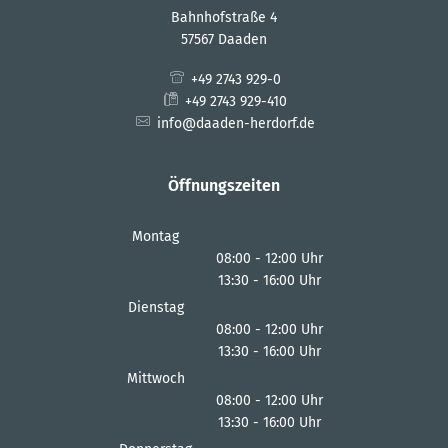
Bahnhofstraße 4
57567 Daaden
+49 2743 929-0
+49 2743 929-410
info@daaden-herdorf.de
Öffnungszeiten
Montag
08:00
-
12:00
Uhr
13:30
-
16:00
Von 08:00 bis 12:00 Uhr
Uhr
Von 13:30 bis 16:00 Uhr
Dienstag
08:00
-
12:00
Uhr
13:30
-
16:00
Von 08:00 bis 12:00 Uhr
Uhr
Von 13:30 bis 16:00 Uhr
Mittwoch
08:00
-
12:00
Uhr
13:30
-
16:00
Von 08:00 bis 12:00 Uhr
Uhr
Von 13:30 bis 16:00 Uhr