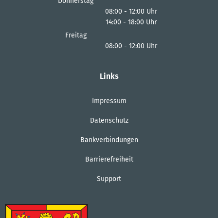
Donnerstag
08:00
-
12:00
Uhr
14:00
-
18:00
Von 08:00 bis 12:00 Uhr
Uhr
Von 14:00 bis 18:00 Uhr
Freitag
08:00
-
12:00
Uhr
Von 08:00 bis 12:00 Uhr
Links
Impressum
Datenschutz
Bankverbindungen
Barrierefreiheit
Support