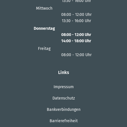
13:30
-
16:00
Von 08:00 bis 12:00 Uhr
Uhr
Von 13:30 bis 16:00 Uhr
Mittwoch
08:00
-
12:00
Uhr
13:30
-
16:00
Von 08:00 bis 12:00 Uhr
Uhr
Von 13:30 bis 16:00 Uhr
Donnerstag
08:00
-
12:00
Uhr
14:00
-
18:00
Von 08:00 bis 12:00 Uhr
Uhr
Von 14:00 bis 18:00 Uhr
Freitag
08:00
-
12:00
Uhr
Von 08:00 bis 12:00 Uhr
Links
Impressum
Datenschutz
Bankverbindungen
Barrierefreiheit