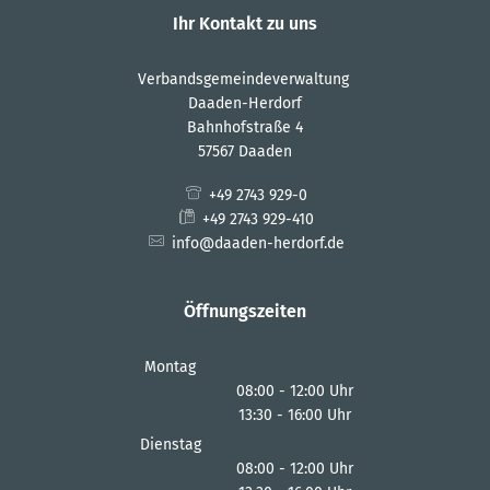
Ihr Kontakt zu uns
Verbandsgemeindeverwaltung
Daaden-Herdorf
Bahnhofstraße 4
57567 Daaden
+49 2743 929-0
+49 2743 929-410
info@daaden-herdorf.de
Öffnungszeiten
Montag
08:00
-
12:00
Uhr
13:30
-
16:00
Von 08:00 bis 12:00 Uhr
Uhr
Von 13:30 bis 16:00 Uhr
Dienstag
08:00
-
12:00
Uhr