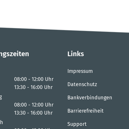
ngszeiten
Links
Impressum
08:00
-
12:00
Uhr
Datenschutz
Von 08:00 bis 12:00 Uhr
13:30
-
16:00
Uhr
Von 13:30 bis 16:00 Uhr
g
Bankverbindungen
08:00
-
12:00
Uhr
Barrierefreiheit
Von 08:00 bis 12:00 Uhr
13:30
-
16:00
Uhr
Von 13:30 bis 16:00 Uhr
ch
Support