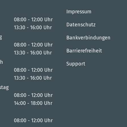
Impressum
08:00
-
12:00
Uhr
Datenschutz
Von 08:00 bis 12:00 Uhr
13:30
-
16:00
Uhr
Von 13:30 bis 16:00 Uhr
g
Bankverbindungen
08:00
-
12:00
Uhr
Barrierefreiheit
Von 08:00 bis 12:00 Uhr
13:30
-
16:00
Uhr
Von 13:30 bis 16:00 Uhr
ch
Support
08:00
-
12:00
Uhr
Von 08:00 bis 12:00 Uhr
13:30
-
16:00
Uhr
Von 13:30 bis 16:00 Uhr
stag
08:00
-
12:00
Uhr
Von 08:00 bis 12:00 Uhr
14:00
-
18:00
Uhr
Von 14:00 bis 18:00 Uhr
08:00
-
12:00
Uhr