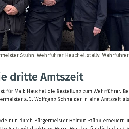
rmeister Stühn, Wehrführer Heuchel, stellv. Wehrführer
ie dritte Amtszeit
ist für Maik Heuchel die Bestellung zum Wehrführer. Be
ermeister a.D. Wolfgang Schneider in eine Amtszeit al
urde nun durch Bürgermeister Helmut Stühn erneuert.
itte Amtszeit dankte er Herrn Heuchel für die bislang g