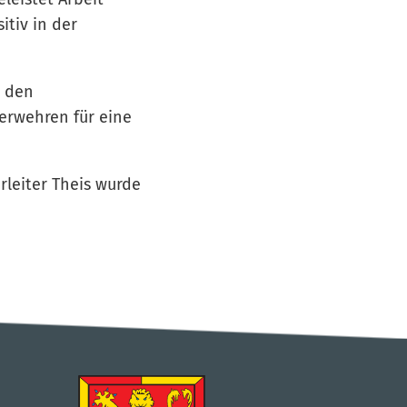
tiv in der
d den
uerwehren für eine
leiter Theis wurde