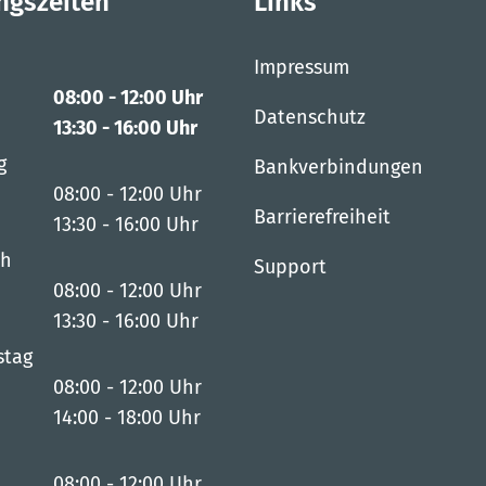
ngszeiten
Links
Impressum
08:00
-
12:00
Uhr
Datenschutz
Von 08:00 bis 12:00 Uhr
13:30
-
16:00
Uhr
Von 13:30 bis 16:00 Uhr
g
Bankverbindungen
08:00
-
12:00
Uhr
Barrierefreiheit
Von 08:00 bis 12:00 Uhr
13:30
-
16:00
Uhr
Von 13:30 bis 16:00 Uhr
ch
Support
08:00
-
12:00
Uhr
Von 08:00 bis 12:00 Uhr
13:30
-
16:00
Uhr
Von 13:30 bis 16:00 Uhr
stag
08:00
-
12:00
Uhr
Von 08:00 bis 12:00 Uhr
14:00
-
18:00
Uhr
Von 14:00 bis 18:00 Uhr
08:00
-
12:00
Uhr