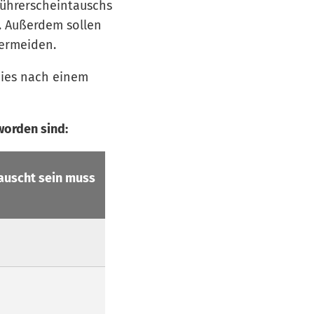
Führerscheintauschs
e. Außerdem sollen
vermeiden.
ies nach einem
worden sind:
auscht sein muss