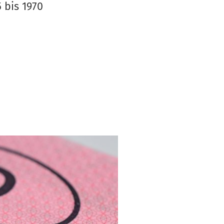
S
 bis 1970
V