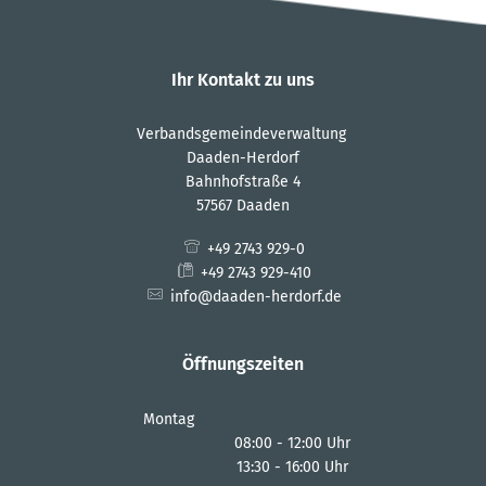
Ihr Kontakt zu uns
Verbandsgemeindeverwaltung
Daaden-Herdorf
Bahnhofstraße 4
57567 Daaden
+49 2743 929-0
+49 2743 929-410
info@daaden-herdorf.de
Öffnungszeiten
Montag
08:00
-
12:00
Uhr
13:30
-
16:00
Von 08:00 bis 12:00 Uhr
Uhr