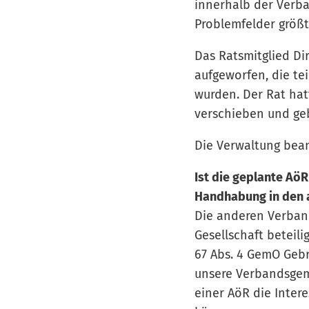
innerhalb der Verb
Problemfelder größte
Das Ratsmitglied Di
aufgeworfen, die t
wurden. Der Rat hat
verschieben und ge
Die Verwaltung bean
Ist die geplante Aö
Handhabung in den
Die anderen Verband
Gesellschaft beteil
67 Abs. 4 GemO Gebr
unsere Verbandsgeme
einer AöR die Inter