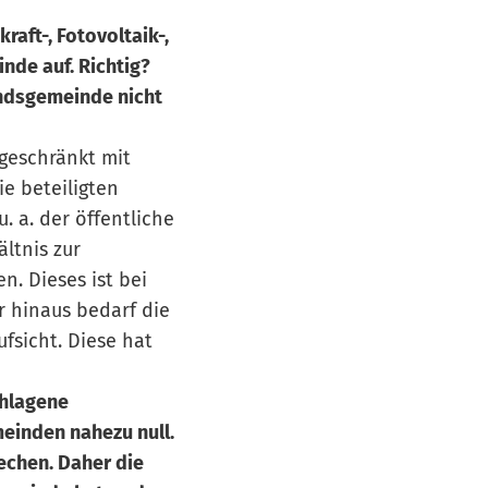
raft-, Fotovoltaik-,
nde auf. Richtig?
andsgemeinde nicht
ngeschränkt mit
ie beteiligten
 a. der öffentliche
ltnis zur
. Dieses ist bei
r hinaus bedarf die
sicht. Diese hat
chlagene
meinden nahezu null.
echen. Daher die