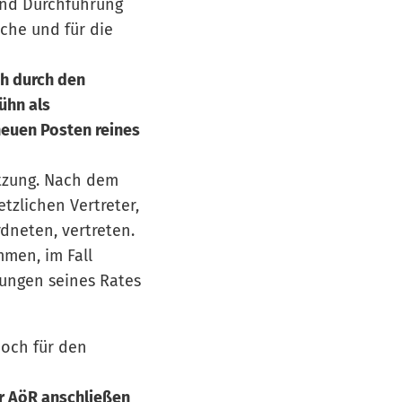
 und Durchführung
che und für die
ch durch den
ühn als
neuen Posten reines
atzung. Nach dem
zlichen Vertreter,
dneten, vertreten.
mmen, im Fall
dungen seines Rates
noch für den
r AöR anschließen