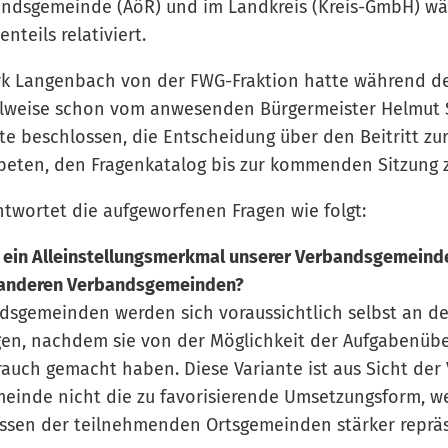
andsgemeinde (AöR) und im Landkreis (Kreis-GmbH) wä
nteils relativiert.
rk Langenbach von der FWG-Fraktion hatte während de
eilweise schon vom anwesenden Bürgermeister Helmut
te beschlossen, die Entscheidung über den Beitritt zu
beten, den Fragenkatalog bis zur kommenden Sitzung 
twortet die aufgeworfenen Fragen wie folgt:
R ein Alleinstellungsmerkmal unserer Verbandsgemeinde
 anderen Verbandsgemeinden?
sgemeinden werden sich voraussichtlich selbst an de
igen, nachdem sie von der Möglichkeit der Aufgabenüb
auch gemacht haben. Diese Variante ist aus Sicht der 
inde nicht die zu favorisierende Umsetzungsform, wei
essen der teilnehmenden Ortsgemeinden stärker reprä