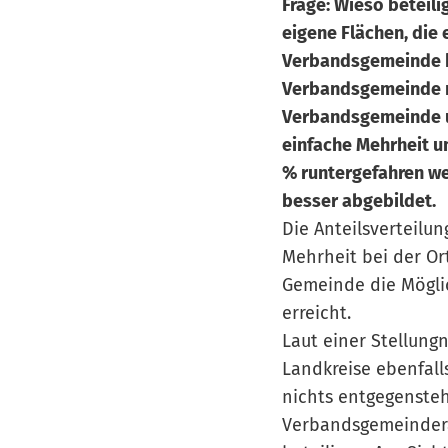
Frage: Wieso beteil
eigene Flächen, die
Verbandsgemeinde k
Verbandsgemeinde n
Verbandsgemeinde u
einfache Mehrheit u
% runtergefahren w
besser abgebildet.
Die Anteilsverteilu
Mehrheit bei der Or
Gemeinde die Möglic
erreicht.
Laut einer Stellun
Landkreise ebenfall
nichts entgegensteht
Verbandsgemeindera