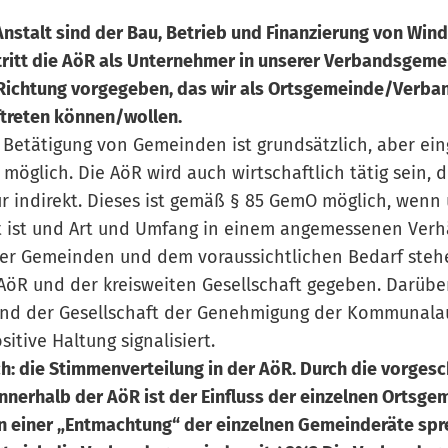
Anstalt sind der Bau, Betrieb und Finanzierung von Windk
tritt die AöR als Unternehmer in unserer Verbandsgemei
 Richtung vorgegeben, das wir als Ortsgemeinde/Verb
treten können/wollen.
e Betätigung von Gemeinden ist grundsätzlich, aber ei
öglich. Die AöR wird auch wirtschaftlich tätig sein, d
indirekt. Dieses ist gemäß § 85 GemO möglich, wenn u.
t ist und Art und Umfang in einem angemessenen Verhä
der Gemeinden und dem voraussichtlichen Bedarf stehen
öR und der kreisweiten Gesellschaft gegeben. Darübe
nd der Gesellschaft der Genehmigung der Kommunalauf
sitive Haltung signalisiert.
h: die Stimmenverteilung in der AöR. Durch die vorges
nnerhalb der AöR ist der Einfluss der einzelnen Ortsge
 einer „Entmachtung“ der einzelnen Gemeinderäte spr