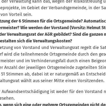
ht der Verwaltung kann das, wegen der Risikostreuung
projekte, im Gebiet der Verbandsgemeinde, in der Sa
von Vorteil sein.
etzung der 6 Stimmen für die Ortsgemeinde? Automatis
ermeister? Wie werden der Vorstand (Vorsitz: Helmut St
der Verwaltungsrat der AöR gebildet? Sind die ganzen 
estalten sich die Verwaltungskosten?
etzung von Vorstand und Verwaltungsrat regelt die S
f wird die teilnehmende Ortsgemeinde durch den geset
meister und im Verhinderungsfall durch einen Beigeor
er Anzahl der jeweiligen Ortsgemeinde zugeteilten Sti
n 51 Stimmen ab, dabei ist er naturgemäß an Entschei
ltungsrat wählt aus seiner Mitte einen Vorsitzenden.
r Aufwandsentschädigung ist weder für den Vorstand 
gesehen.
, wenn sich eine oder mehrere Ortsgemeinden nicht de