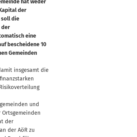
gemeinde hat weder
Kapital der
oll die
 der
tomatisch eine
 auf bescheidene 10
lnen Gemeinden
damit insgesamt die
 finanzstarken
Risikoverteilung
dsgemeinden und
er Ortsgemeinden
at der
an der AöR zu