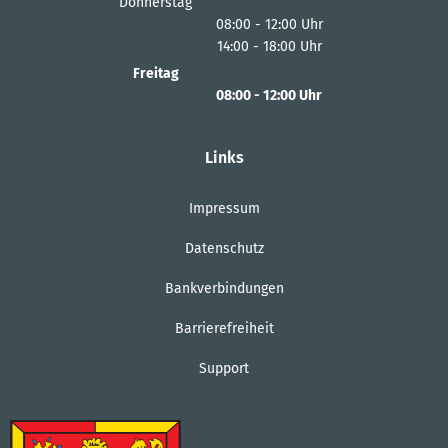
Donnerstag
08:00
-
12:00
Uhr
14:00
-
18:00
Von 08:00 bis 12:00 Uhr
Uhr
Von 14:00 bis 18:00 Uhr
Freitag
08:00
-
12:00
Uhr
Von 08:00 bis 12:00 Uhr
Links
Impressum
Datenschutz
Bankverbindungen
Barrierefreiheit
Support