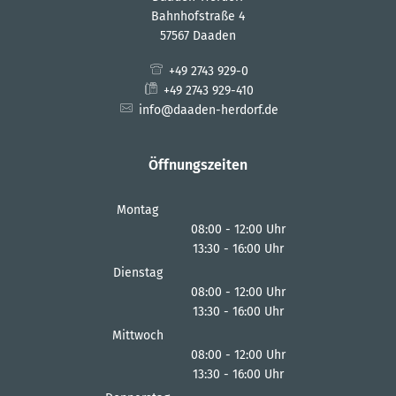
Bahnhofstraße 4
57567 Daaden
+49 2743 929-0
+49 2743 929-410
info@daaden-herdorf.de
Öffnungszeiten
Montag
08:00
-
12:00
Uhr
13:30
-
16:00
Von 08:00 bis 12:00 Uhr
Uhr
Von 13:30 bis 16:00 Uhr
Dienstag
08:00
-
12:00
Uhr
13:30
-
16:00
Von 08:00 bis 12:00 Uhr
Uhr
Von 13:30 bis 16:00 Uhr
Mittwoch
08:00
-
12:00
Uhr
13:30
-
16:00
Von 08:00 bis 12:00 Uhr
Uhr
Von 13:30 bis 16:00 Uhr