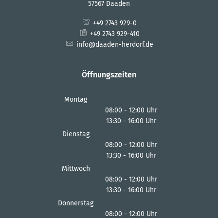
57567 Daaden
+49 2743 929-0
+49 2743 929-410
info@daaden-herdorf.de
Öffnungszeiten
Montag
08:00
-
12:00
Uhr
13:30
-
16:00
Von 08:00 bis 12:00 Uhr
Uhr
Von 13:30 bis 16:00 Uhr
Dienstag
08:00
-
12:00
Uhr
13:30
-
16:00
Von 08:00 bis 12:00 Uhr
Uhr
Von 13:30 bis 16:00 Uhr
Mittwoch
08:00
-
12:00
Uhr
13:30
-
16:00
Von 08:00 bis 12:00 Uhr
Uhr
Von 13:30 bis 16:00 Uhr
Donnerstag
08:00
-
12:00
Uhr