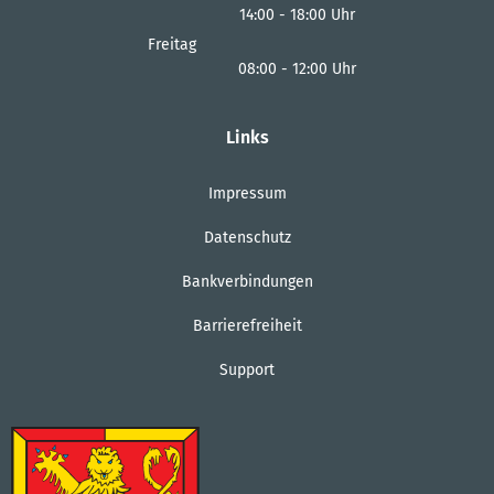
14:00
-
18:00
Von 08:00 bis 12:00 Uhr
Uhr
Von 14:00 bis 18:00 Uhr
Freitag
08:00
-
12:00
Uhr
Von 08:00 bis 12:00 Uhr
Links
Impressum
Datenschutz
Bankverbindungen
Barrierefreiheit
Support