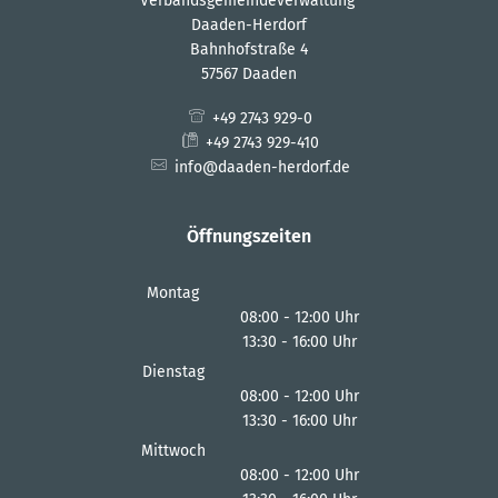
Verbandsgemeindeverwaltung
Daaden-Herdorf
Bahnhofstraße 4
57567 Daaden
+49 2743 929-0
+49 2743 929-410
info@daaden-herdorf.de
Öffnungszeiten
Montag
08:00
-
12:00
Uhr
13:30
-
16:00
Von 08:00 bis 12:00 Uhr
Uhr
Von 13:30 bis 16:00 Uhr
Dienstag
08:00
-
12:00
Uhr
13:30
-
16:00
Von 08:00 bis 12:00 Uhr
Uhr
Von 13:30 bis 16:00 Uhr
Mittwoch
08:00
-
12:00
Uhr