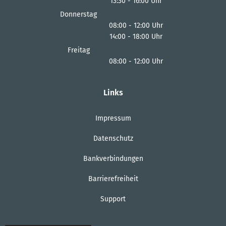
13:30
-
16:00
Von 08:00 bis 12:00 Uhr
Uhr
Von 13:30 bis 16:00 Uhr
Donnerstag
08:00
-
12:00
Uhr
14:00
-
18:00
Von 08:00 bis 12:00 Uhr
Uhr
Von 14:00 bis 18:00 Uhr
Freitag
08:00
-
12:00
Uhr
Von 08:00 bis 12:00 Uhr
Links
Impressum
Datenschutz
Bankverbindungen
Barrierefreiheit
Support