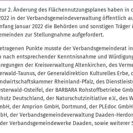
zur 2. Änderung des Flächennutzungsplanes haben in 
1.2022 in der Verbandsgemeindeverwaltung öffentlich a
fang Januar 2022 die Behörden und sonstigen Träger ö
emeinden zur Stellungnahme aufgefordert.
getragenen Punkte musste der Verbandsgemeinderat in
 nach entsprechender Kenntnisnahme und Würdigung
regungen der Kreisverwaltung Altenkirchen, des Verm
rwald-Taunus, der Generaldirektion Kulturelles Erbe, 
andwirtschaftskammer Rheinland-Pfalz, des Dienstleis
sterwald-Osteifel, der BARBARA Rohstoffbetriebe Gmb
utz Deutschland, der Naturschutzinitiative e.V., des 
 GmbH, der Amprion GmbH, Dortmund, der PLEdoc GmbH
bH, der Verbandsgemeindeverwaltung Daaden-Herdorf,
der Verbandsgemeindewerke Daaden, sowie weiterer 