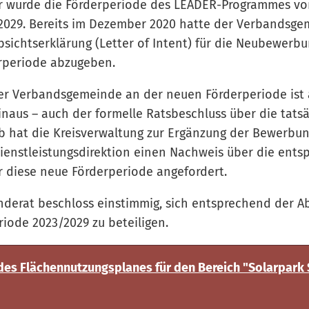
r wurde die Förderperiode des LEADER-Programmes vo
/2029. Bereits im Dezember 2020 hatte der Verbandsge
bsichtserklärung (Letter of Intent) für die Neubewer
rperiode abzugeben.
er Verbandsgemeinde an der neuen Förderperiode ist 
inaus – auch der formelle Ratsbeschluss über die tats
lb hat die Kreisverwaltung zur Ergänzung der Bewerbun
Dienstleistungsdirektion einen Nachweis über die ent
r diese neue Förderperiode angefordert.
derat beschloss einstimmig, sich entsprechend der Ab
iode 2023/2029 zu beteiligen.
es Flächennutzungsplanes für den Bereich "Solarpark S