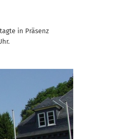
S
V
tagte in Präsenz
Uhr.