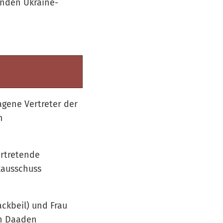
rnden Ukraine-
gene Vertreter der
m
ertretende
kausschuss
ackbeil) und Frau
en Daaden