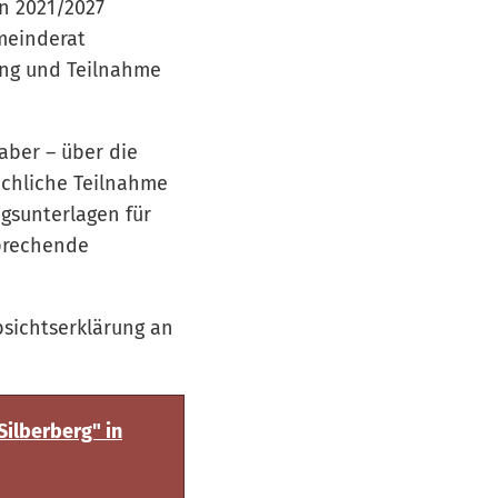
n 2021/2027
meinderat
bung und Teilnahme
aber – über die
ächliche Teilnahme
gsunterlagen für
sprechende
sichtserklärung an
ilberberg" in