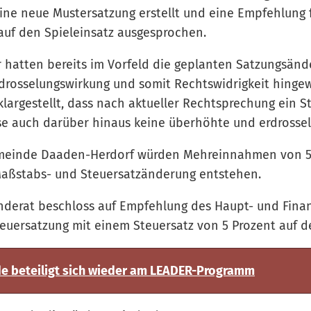
ine neue Mustersatzung erstellt und eine Empfehlung 
 auf den Spieleinsatz ausgesprochen.
 hatten bereits im Vorfeld die geplanten Satzungsän
Erdrosselungswirkung und somit Rechtswidrigkeit hinge
largestellt, dass nach aktueller Rechtsprechung ein S
se auch darüber hinaus keine überhöhte und erdrosse
meinde Daaden-Herdorf würden Mehreinnahmen von 50
 Maßstabs- und Steuersatzänderung entstehen.
derat beschloss auf Empfehlung des Haupt- und Fina
uersatzung mit einem Steuersatz von 5 Prozent auf de
 beteiligt sich wieder am LEADER-Programm