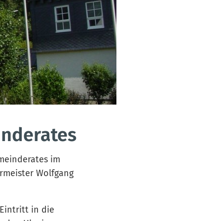
inderates
emeinderates im
ermeister Wolfgang
ntritt in die